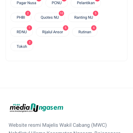
Pagar Nusa
PCNU
Pelantikan
2
10
5
PHBI
Quotes NU
Ranting NU
1
5
4
RDNU
Rijalul Ansor
Rutinan
2
Tokoh
Website resmi Majelis Wakil Cabang (MWC)