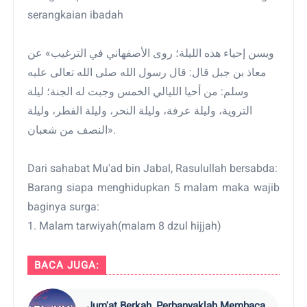
serangkaian ibadah
ويسن إحياء هذه الليلة؛ روى الأصفهاني في الترغيب» عن
معاذ بن جبل قال: قال رسول الله صلى الله تعالى عليه
وسلم: من أحيا الليالي الخمس وجبت له الجنة؛ ليلة
التروية، وليلة عرفة، وليلة النحر، وليلة الفطر، وليلة
النصف من شعبان».
Dari sahabat Mu'ad bin Jabal, Rasulullah bersabda:
Barang siapa menghidupkan 5 malam maka wajib
baginya surga:
1. Malam tarwiyah(malam 8 dzul hijjah)
BACA JUGA:
Jum'at Berkah, Perbanyaklah Membaca