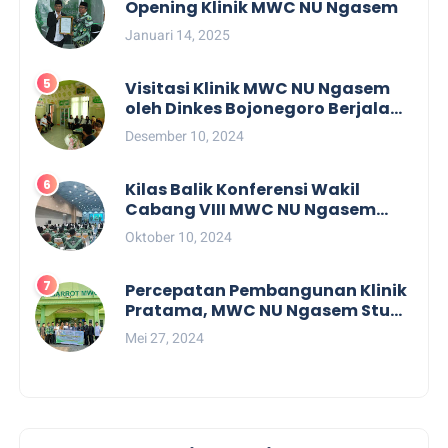
Opening Klinik MWC NU Ngasem
Januari 14, 2025
Visitasi Klinik MWC NU Ngasem
oleh Dinkes Bojonegoro Berjalan
dengan Lancar
Desember 10, 2024
Kilas Balik Konferensi Wakil
Cabang VIII MWC NU Ngasem
Penuh Dengan Kejutan
Oktober 10, 2024
Percepatan Pembangunan Klinik
Pratama, MWC NU Ngasem Studi
Tiru ke RSI Mabarrot MWC NU
Mei 27, 2024
Bunga Gresik