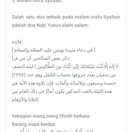
5. Malam nisfu Sya’ban.
Salah satu doa terbaik pada malam nisfu Sya’ban
adalah doa Nabi Yunus alaihi salam:
فائدة:
[ في دعاء سيدنا يونس عليه الصلاة والسلام ]
ذكر بعض الصالحين أن من قرأ:
لَا إِلَهَ إِلَّا أَنْتَ سُبْحَانَكَ إِنِّي كُنْتُ مِنَ الظَّالِمِينَ ) ليلة النصف
من شعبان بعدد حروفها بحساب الجُمَل وهو عدد (٢٣٧٥)
خمسة وسبعون وثلاثمائة وألفان، فإن تلاوة هذه الآية في
هذه الليلة بالعدد المذكور تكون أمانًا في ذلك العام من
البلايا والأوهام.
Sebagian orang orang Sholih berkata:
Barang siapa berdoa