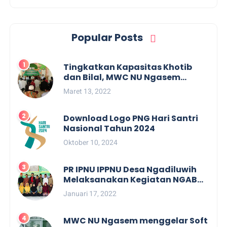
Popular Posts
Tingkatkan Kapasitas Khotib
dan Bilal, MWC NU Ngasem
Melaksanakan Kegiatan
Maret 13, 2022
Pelatihan Khotib dan Bilal di
Trenggulunan
Download Logo PNG Hari Santri
Nasional Tahun 2024
Oktober 10, 2024
PR IPNU IPPNU Desa Ngadiluwih
Melaksanakan Kegiatan NGABAR
di Dusun Sendanggerong
Januari 17, 2022
MWC NU Ngasem menggelar Soft