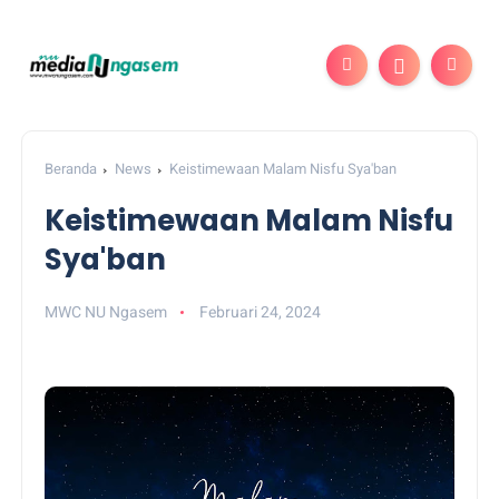
Beranda
News
Keistimewaan Malam Nisfu Sya'ban
Keistimewaan Malam Nisfu
Sya'ban
MWC NU Ngasem
Februari 24, 2024