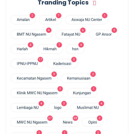
Tranding Topics
2
7
1
Amalan
Artikel
Aswaja NU Center
4
6
9
BMT NU Ngasem
Fatayat NU
GP Ansor
4
7
4
Harlah
Hikmah
hsn
17
3
IPNU-IPPNU
Kaderisasi
9
2
Kecamatan Ngasem
Kemanusiaan
5
1
Klinik MWC NU Ngasem
Kunjungan
4
3
4
Lembaga NU
logo
Muslimat NU
27
68
2
MWC NU Ngasem
News
Opini
1
1
2