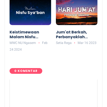
Keistimewaan
Jum'at Berkah,
Malam Nisfu
Perbanyaklah
Sya'ban
Membaca
MWC NU Ngasem
Feb
Setia Rega
Mar 16 2023
Shalawat
24 2024
0 KOMENTAR