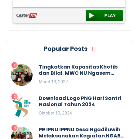
Popular Posts
Tingkatkan Kapasitas Khotib
dan Bilal, MWC NU Ngasem
Melaksanakan Kegiatan
Maret 13, 2022
Pelatihan Khotib dan Bilal di
Trenggulunan
Download Logo PNG Hari Santri
Nasional Tahun 2024
Oktober 10, 2024
PR IPNU IPPNU Desa Ngadiluwih
Melaksanakan Kegiatan NGABAR