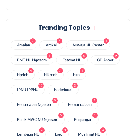
Tranding Topics
2
7
1
Amalan
Artikel
Aswaja NU Center
4
6
9
BMT NU Ngasem
Fatayat NU
GP Ansor
4
7
4
Harlah
Hikmah
hsn
17
3
IPNU-IPPNU
Kaderisasi
9
2
Kecamatan Ngasem
Kemanusiaan
5
1
Klinik MWC NU Ngasem
Kunjungan
4
3
4
Lembaga NU
logo
Muslimat NU