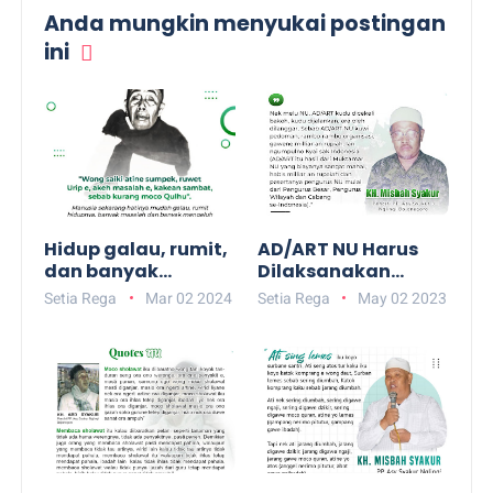
Anda mungkin menyukai postingan
ini
Hidup galau, rumit,
AD/ART NU Harus
dan banyak
Dilaksanakan
masalah, karena
Secara Baik dan
Setia Rega
Mar 02 2024
Setia Rega
May 02 2023
kurang membaca
Maksimal
surat Al Ikhlas