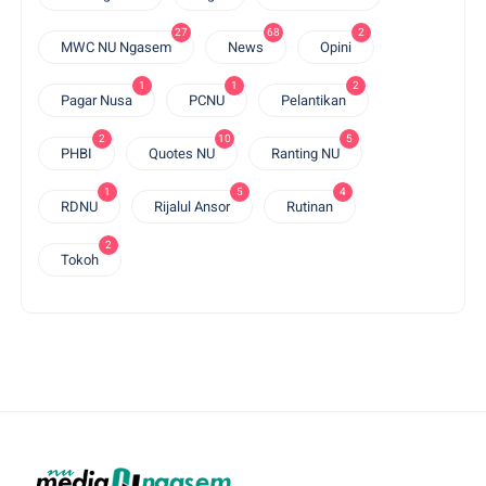
27
68
2
MWC NU Ngasem
News
Opini
1
1
2
Pagar Nusa
PCNU
Pelantikan
2
10
5
PHBI
Quotes NU
Ranting NU
1
5
4
RDNU
Rijalul Ansor
Rutinan
2
Tokoh