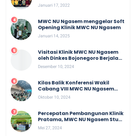
di Dusun Sendanggerong
Januari 17, 2022
MWC NU Ngasem menggelar Soft
Opening Klinik MWC NU Ngasem
Januari 14, 2025
Visitasi Klinik MWC NU Ngasem
oleh Dinkes Bojonegoro Berjalan
dengan Lancar
Desember 10, 2024
Kilas Balik Konferensi Wakil
Cabang VIII MWC NU Ngasem
Penuh Dengan Kejutan
Oktober 10, 2024
Percepatan Pembangunan Klinik
Pratama, MWC NU Ngasem Studi
Tiru ke RSI Mabarrot MWC NU
Mei 27, 2024
Bunga Gresik