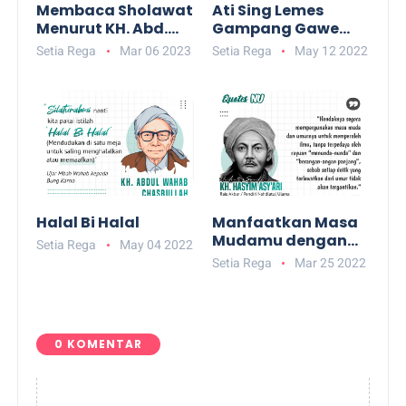
Membaca Sholawat
Ati Sing Lemes
Menurut KH. Abd.
Gampang Gawe
Syakur Nglingi
Ibadah
Setia Rega
Mar 06 2023
Setia Rega
May 12 2022
Halal Bi Halal
Manfaatkan Masa
Mudamu dengan
Setia Rega
May 04 2022
Menuntut Ilmu
Setia Rega
Mar 25 2022
0 KOMENTAR